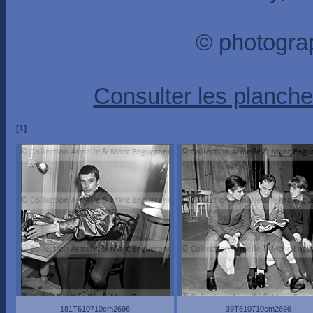
© photogra
Consulter les planche
[1]
181T610710cm2696
39T610710cm2696