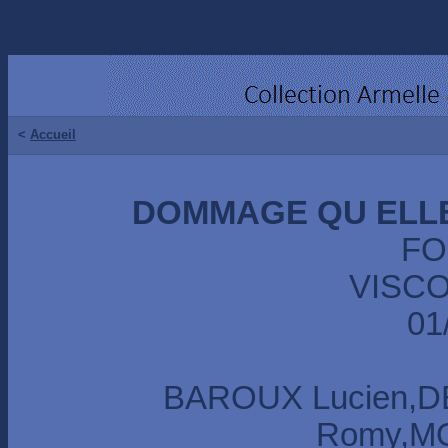
<
Accueil
DOMMAGE QU ELLE
FO
VISCO
01
BAROUX Lucien,D
Romy,MO