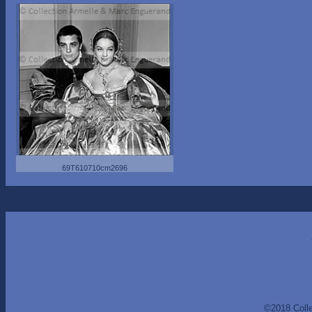
69T610710cm2696
©2018 Coll