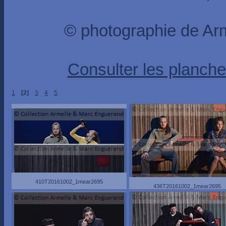
© photographie de A
Consulter les planche
1
[2]
3
4
5
410T20161002_1mear2695
436T20161002_1mear2695