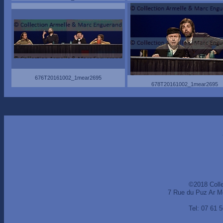
676T20161002_1mear2695
678T20161002_1mear2695
©2018 Coll
7 Rue du Puz Ar M
Tel: 07 61 