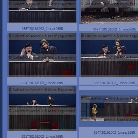
468T20161002_1mear2695
0497T20161002_1mear2695
524T20161002_1mear2695
525T20161002_1mear2695
554T20161002_1mear2695
551T20161002_1mear2695