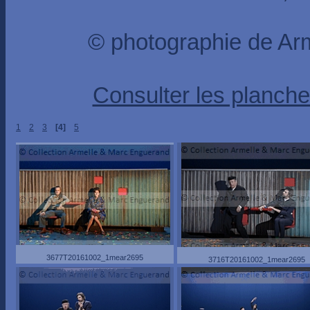
© photographie de A
Consulter les planche
1
2
3
[4]
5
3677T20161002_1mear2695
3716T20161002_1mear2695