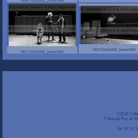
3854T20161002_1mear2695
3921T20161002_1mear2695
3917T20161002_1mear2695
©2018 Coll
7 Rue du Puz Ar M
Tel: 07 61 