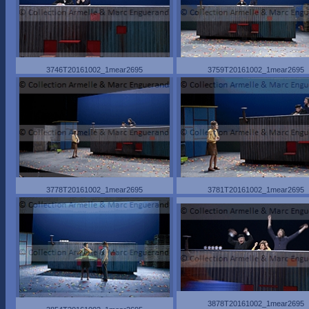
3746T20161002_1mear2695
3759T20161002_1mear2695
3778T20161002_1mear2695
3781T20161002_1mear2695
3878T20161002_1mear2695