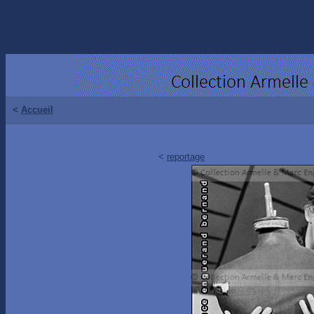
<
Accueil
<
reportage