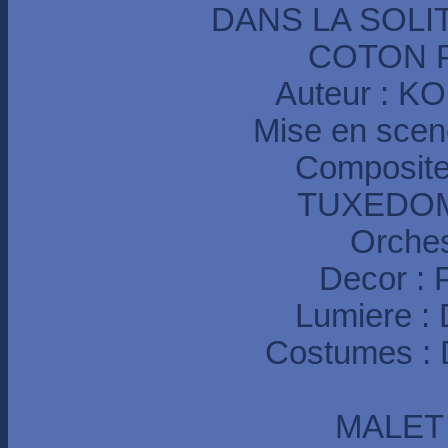
DANS LA SOL
COTON P
Auteur : K
Mise en sce
Composit
TUXEDOM
Orches
Decor :
Lumiere 
Costumes : 
MALET L