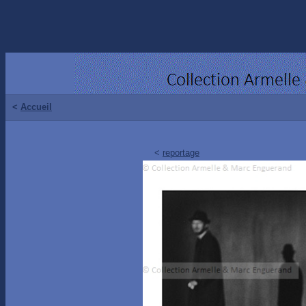
<
Accueil
<
reportage