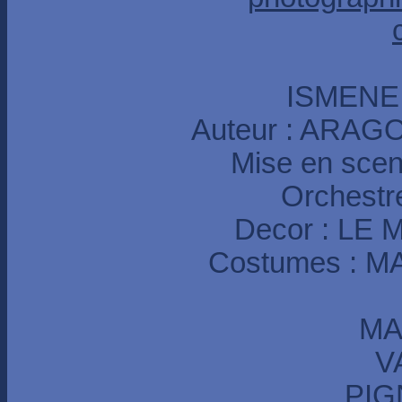
ISMENE
Auteur : ARAG
Mise en sce
Orchestr
Decor : L
Costumes : M
MA
V
PIG