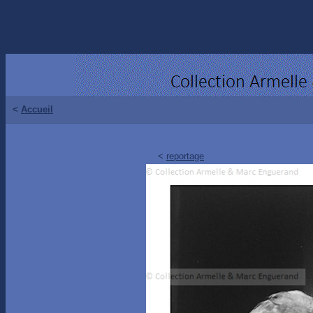
<
Accueil
<
reportage