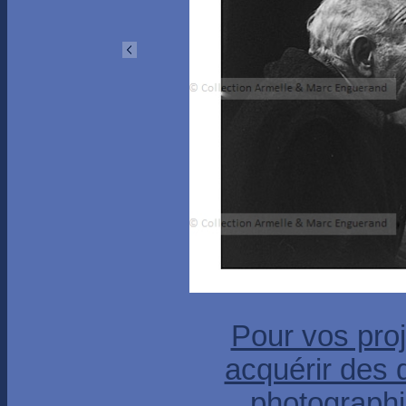
Pour vos proj
acquérir des 
photographi