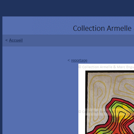
<
Accueil
<
reportage