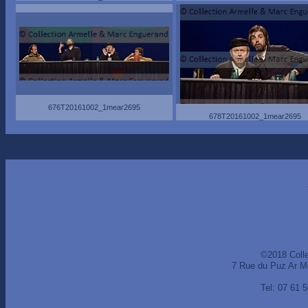
676T20161002_1mear2695
678T20161002_1mear2695
©2018 Coll
7 Rue du Puz Ar M
Tel: 07 61 