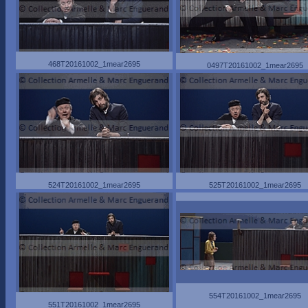
468T20161002_1mear2695
0497T20161002_1mear2695
524T20161002_1mear2695
525T20161002_1mear2695
554T20161002_1mear2695
551T20161002_1mear2695