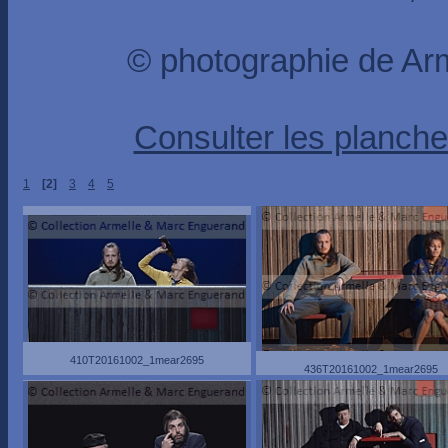
© photographie de A
Consulter les planche
1
[2]
3
4
5
410T20161002_1mear2695
436T20161002_1mear2695