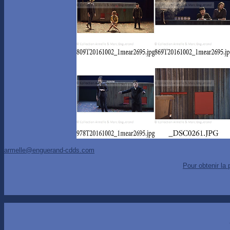
armelle@enguerand-cdds.com
Pour obtenir la