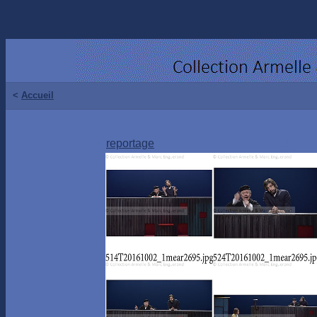
<
Accueil
<
reportage
3